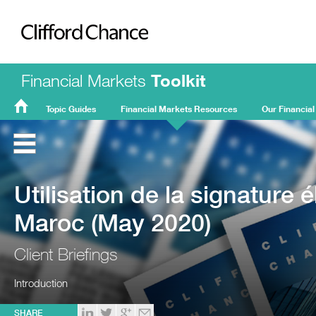
Clifford Chance
Financial Markets
Toolkit
Topic Guides
Financial Markets Resources
Our Financial
FMT
Home
Utilisation de la signature 
Maroc (May 2020)
Client Briefings
Introduction
SHARE